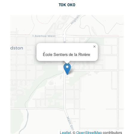
T0K 0K0
×
École Sentiers de la Rivière
Leaflet
, ©
OpenStreetMap
contributors