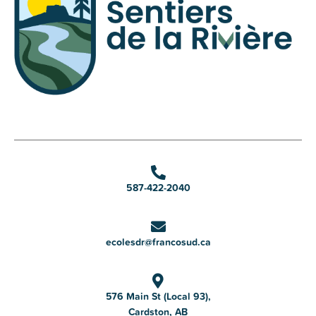
587-422-2040
ecolesdr@francosud.ca
576 Main St (Local 93),
Cardston, AB